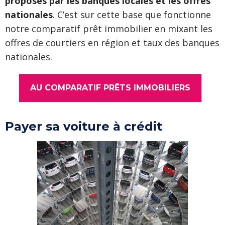
proposés par les banques locales et les offres
nationales
. C’est sur cette base que fonctionne
notre comparatif prêt immobilier en mixant les
offres de courtiers en région et taux des banques
nationales.
AU COMPARATIF PRÊTS IMMOBILIERS
►
ACCÉDER
Payer sa voiture à crédit