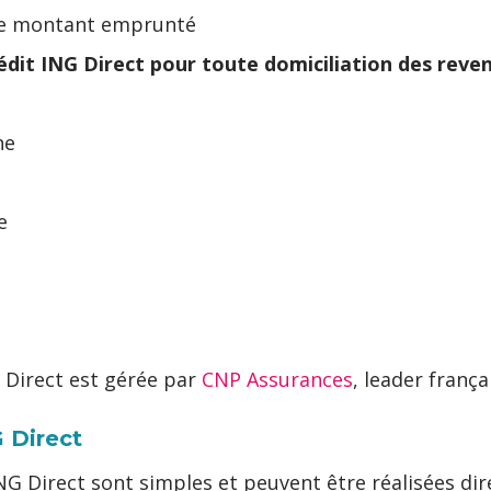
 le montant emprunté
édit ING Direct pour toute domiciliation des reve
ne
e
 Direct est gérée par
CNP Assurances
, leader franç
G Direct
G Direct sont simples et peuvent être réalisées dire