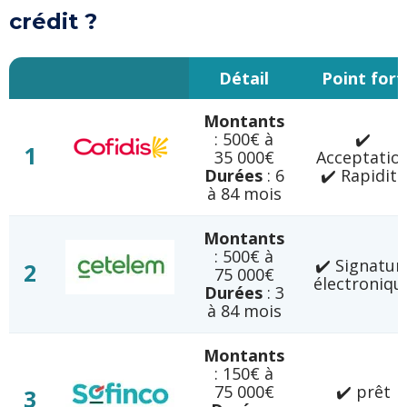
crédit ?
Détail
Point fort
Montants
: 500€ à
✔️
1
35 000€
Acceptatio
Durées
: 6
✔️ Rapidité
à 84 mois
Montants
: 500€ à
✔️ Signatur
2
75 000€
électroniqu
Durées
: 3
à 84 mois
Montants
: 150€ à
75 000€
✔️ prêt
3