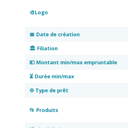
🎨Logo
📅 Date de création
🏛️ Filiation
💶 Montant min/max empruntable
⏳ Durée min/max
⚙️ Type de prêt
📂 Produits