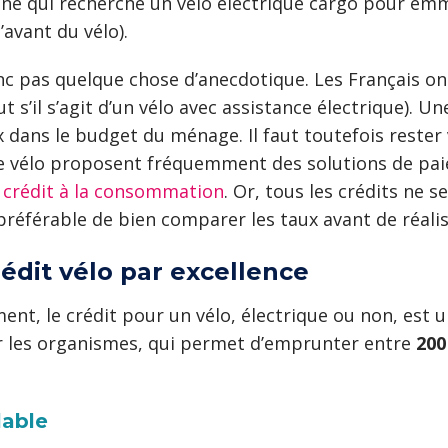
ne qui recherche un vélo électrique cargo pour emme
’avant du vélo).
onc pas quelque chose d’anecdotique. Les Français o
t s’il s’agit d’un vélo avec assistance électrique). U
ux dans le budget du ménage. Il faut toutefois reste
 vélo proposent fréquemment des solutions de paiem
n
crédit à la consommation
. Or, tous les crédits ne s
t préférable de bien comparer les taux avant de réali
rédit vélo par excellence
ement, le crédit pour un vélo, électrique ou non, est 
ar les organismes, qui permet d’emprunter entre
200
lable