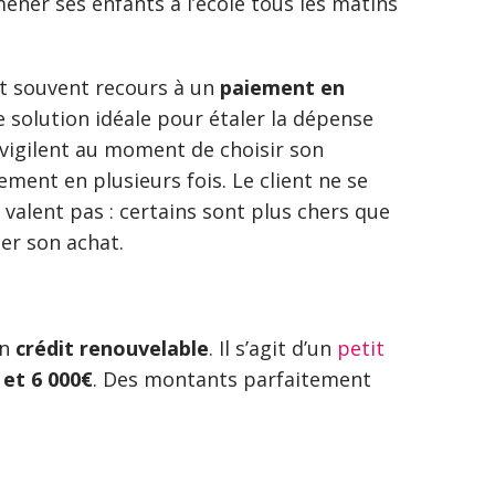
ner ses enfants à l’école tous les matins
nt souvent recours à un
paiement en
ne solution idéale pour étaler la dépense
r vigilent au moment de choisir son
ent en plusieurs fois. Le client ne se
e valent pas : certains sont plus chers que
ser son achat.
un
crédit renouvelable
. Il s’agit d’un
petit
 et 6 000€
. Des montants parfaitement