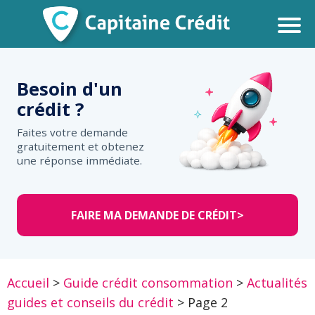
Besoin d'un
crédit ?
Faites votre demande
gratuitement et obtenez
une réponse immédiate.
FAIRE MA DEMANDE DE CRÉDIT
>
Accueil
>
Guide crédit consommation
>
Actualités
guides et conseils du crédit
>
Page 2