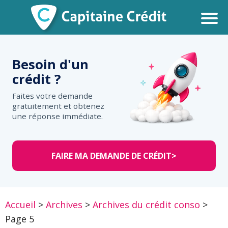
Besoin d'un
crédit ?
Faites votre demande
gratuitement et obtenez
une réponse immédiate.
FAIRE MA DEMANDE DE CRÉDIT
>
Accueil
>
Archives
>
Archives du crédit conso
>
Page 5