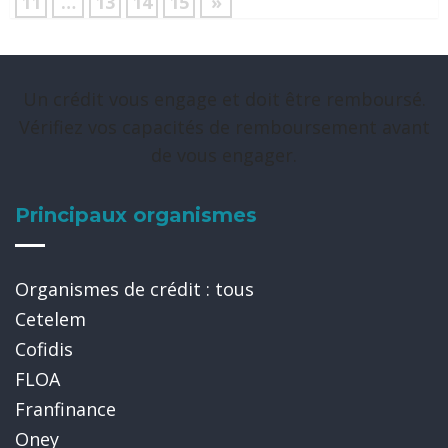
11
…
13
14
15
»
Un crédit vous engage et doit être remboursé.
Vérifiez vos capacités de remboursement avant
de vous engager.
Principaux organismes
Organismes de crédit : tous
Cetelem
Cofidis
FLOA
Franfinance
Oney