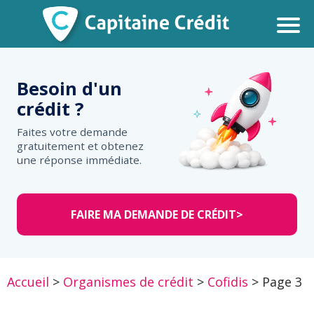
Besoin d'un
crédit ?
Faites votre demande
gratuitement et obtenez
une réponse immédiate.
FAIRE MA DEMANDE DE CRÉDIT
>
Accueil
>
Organismes de crédit
>
Cofidis
>
Page 3