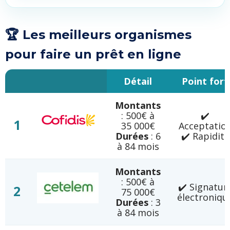
🏆 Les meilleurs organismes
pour faire un prêt en ligne
Détail
Point fort
Montants
: 500€ à
✔️
1
35 000€
Acceptatio
Durées
: 6
✔️ Rapidité
à 84 mois
Montants
: 500€ à
✔️ Signatur
2
75 000€
électroniqu
Durées
: 3
à 84 mois