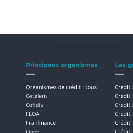
Un crédit vous engage et doit
Principaux organismes
Les g
Organismes de crédit : tous
Crédit
Cetelem
Crédit
Cofidis
Crédit
FLOA
Crédit
Franfinance
Crédit
Oney
Crédit