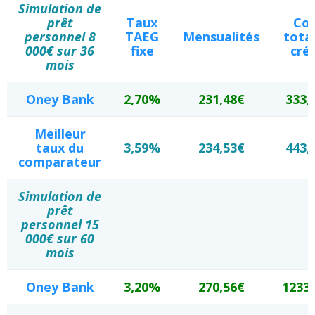
Simulation de
prêt
Taux
Co
personnel 8
TAEG
Mensualités
tota
000€ sur 36
fixe
créd
mois
Oney Bank
2,70%
231,48€
333,
Meilleur
taux du
3,59%
234,53€
443,
comparateur
Simulation de
prêt
personnel 15
000€ sur 60
mois
Oney Bank
3,20%
270,56€
1233