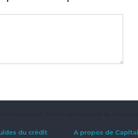
 être remboursé. Vérifiez vos capacités de rembou
uides du crédit
A propos de Capita