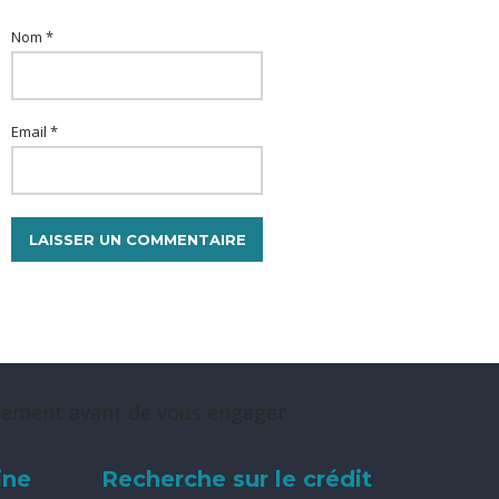
Nom *
Email *
rsement avant de vous engager.
ine
Recherche sur le crédit