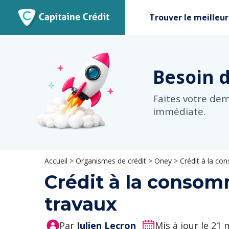
Trouver le meilleur
Besoin 
Faites votre de
immédiate.
Accueil
>
Organismes de crédit
>
Oney
>
Crédit à la co
Crédit à la consom
travaux
Par
Julien Lecron
Mis à jour le 21