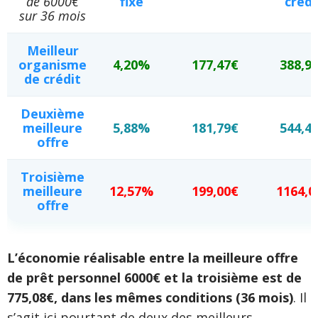
de 6000€
fixe
crédi
sur 36 mois
Meilleur
organisme
4,20%
177,47€
388,9
de crédit
Deuxième
meilleure
5,88%
181,79€
544,4
offre
Troisième
meilleure
12,57%
199,00€
1164,0
offre
L’économie réalisable entre la meilleure offre
de prêt personnel 6000€ et la troisième est de
775,08€, dans les mêmes conditions (36 mois)
. Il
s’agit ici pourtant de deux des meilleurs