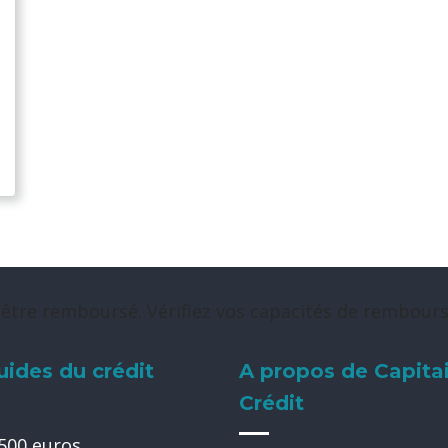
n
 être remboursé. Vérifiez vos capacités de rembou
uides du crédit
A propos de Capita
Crédit
 500 euros