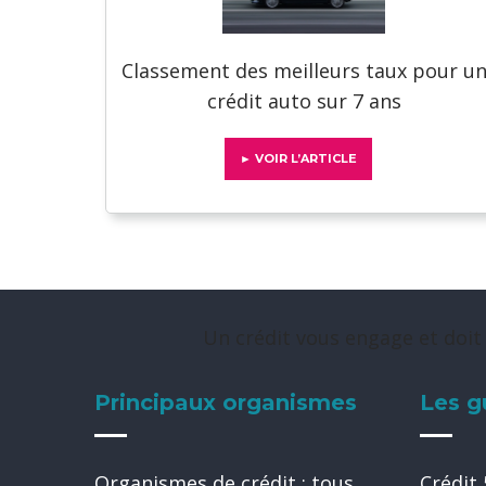
Classement des meilleurs taux pour u
crédit auto sur 7 ans
► VOIR L’ARTICLE
Un crédit vous engage et doit
Principaux organismes
Les g
Organismes de crédit : tous
Crédit