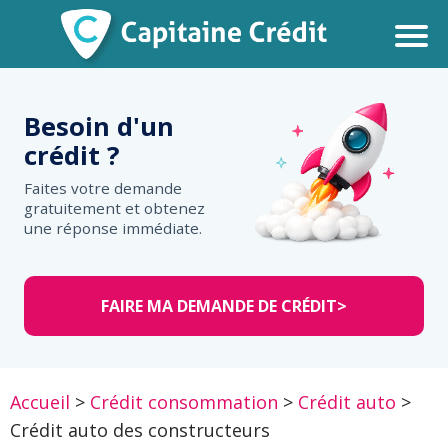
Besoin d'un
crédit ?
Faites votre demande
gratuitement et obtenez
une réponse immédiate.
FAIRE MA DEMANDE DE CRÉDIT
>
Accueil
>
Crédit consommation
>
Crédit auto
>
Crédit auto des constructeurs