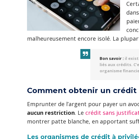
Cert
dans 
paie
conc
malheureusement encore isolé. La plupart 
Bon savoir :
il exis
liés aux crédits. C
organisme financie
Comment obtenir un crédit 
Emprunter de l’argent pour payer un avoca
aucun restriction
. Le
crédit sans justificat
montrer patte blanche, en apportant suff
Les organismes de crédit à privilé