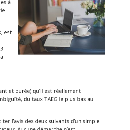
ues à
ie
, est
 3
ai
nt et durée) qu’il est réellement
ambiguïté, du taux TAEG le plus bas au
iter l’avis des deux suivants d’un simple
arateur. Aucune démarche n’est