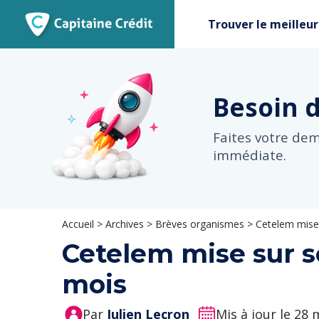
Trouver le meilleur
Besoin 
Faites votre de
immédiate.
Accueil
>
Archives
>
Brèves organismes
>
Cetelem mise 
Cetelem mise sur so
mois
Par
Julien Lecron
Mis à jour le 28