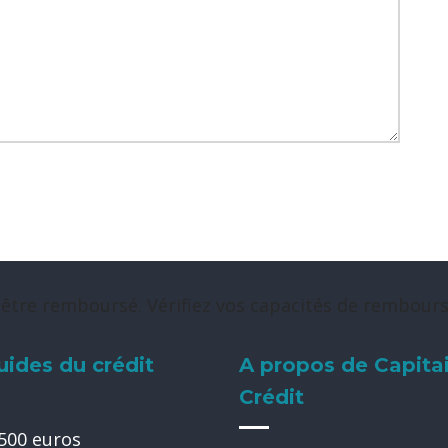
 être remboursé. Vérifiez vos capacités de rembou
uides du crédit
A propos de Capita
Crédit
 500 euros