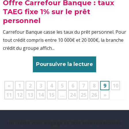
Offre Carrefour Banque : taux
TAEG fixe 1% sur le prêt
personnel
Carrefour Banque casse les taux du prêt personnel. Pour
tout crédit compris entre 10 000€ et 20 000€, la branche
crédit du groupe affich...
Poursuivre la lecture
«
1
2
3
4
5
6
7
8
9
10
11
12
13
14
15
…
24
25
26
»
Un crédit vous engage et doit être remboursé.