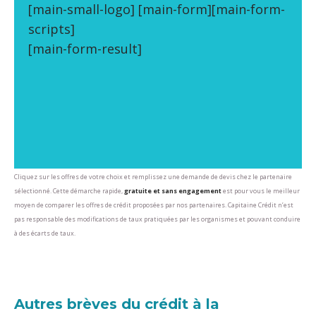
[main-small-logo] [main-form][main-form-
scripts]
[main-form-result]
Cliquez sur les offres de votre choix et remplissez une demande de devis chez le partenaire
sélectionné. Cette démarche rapide,
gratuite et sans engagement
est pour vous le meilleur
moyen de comparer les offres de crédit proposées par nos partenaires. Capitaine Crédit n’est
pas responsable des modifications de taux pratiquées par les organismes et pouvant conduire
à des écarts de taux.
Autres brèves du crédit à la