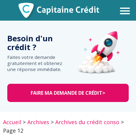
Besoin d'un
crédit ?
Faites votre demande
gratuitement et obtenez
une réponse immédiate.
FAIRE MA DEMANDE DE CRÉDIT
>
Accueil
>
Archives
>
Archives du crédit conso
>
Page 12