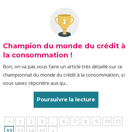
Champion du monde du crédit à
la consommation !
Bon, on va pas vous faire un article très détaillé sur ce
championnat du monde du crédit à la consommation, si
vous savez répondre aux qu...
Poursuivre la lecture
«
1
2
3
…
6
7
8
9
10
11
12
13
14
15
»