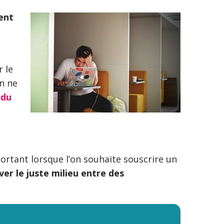
ent
 le
on ne
 du
portant lorsque l’on souhaite souscrire un
ver le juste milieu entre des
os