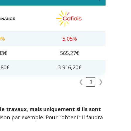
0%
5,05%
83€
565,27€
,80€
3 916,20€
❮
1
❯
de travaux, mais uniquement si ils sont
ison par exemple. Pour l’obtenir il faudra