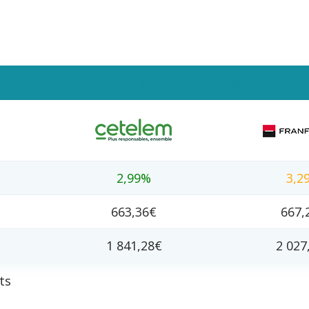
lleures offres de prêt personnel 30 000€ sur 48 mo
2,99%
3,2
663,36€
667,
1 841,28€
2 027
ts