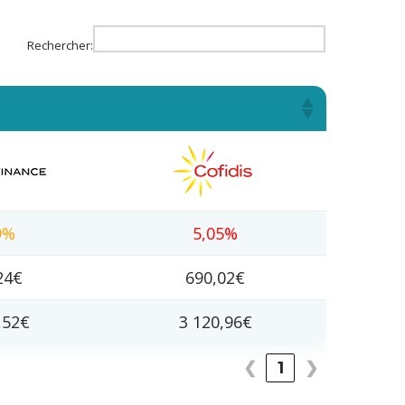
Rechercher:
is
9%
5,05%
24€
690,02€
,52€
3 120,96€
❮
1
❯