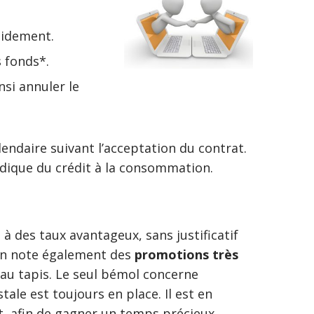
pidement.
s fonds*.
nsi annuler le
endaire suivant l’acceptation du contrat.
idique du crédit à la consommation.
 à des taux avantageux, sans justificatif
. On note également des
promotions très
 au tapis. Le seul bémol concerne
tale est toujours en place. Il est en
et, afin de gagner un temps précieux.