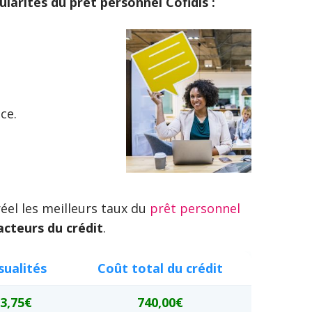
cularités du prêt personnel Cofidis :
ce.
éel les meilleurs taux du
prêt personnel
cteurs du crédit
.
ualités
Coût total du crédit
3,75€
740,00€