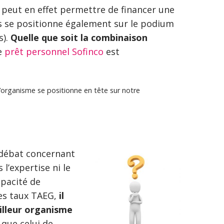
l peut en effet permettre de financer une
is se positionne également sur le podium
s).
Quelle que soit la combinaison
Le
prêt personnel Sofinco
est
l’organisme se positionne en tête sur notre
?
 débat concernant
 l’expertise ni le
apacité de
des taux TAEG,
il
illeur organisme
que celui de