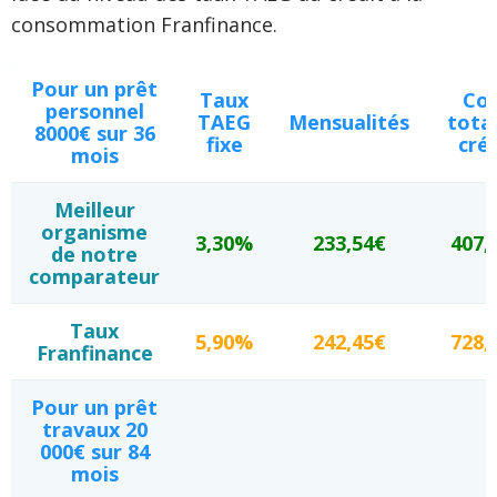
consommation Franfinance.
Pour un prêt
Taux
Co
personnel
TAEG
Mensualités
tota
8000€ sur 36
fixe
créd
mois
Meilleur
organisme
3,30%
233,54€
407,
de notre
comparateur
Taux
5,90%
242,45€
728,
Franfinance
Pour un prêt
travaux 20
000€ sur 84
mois