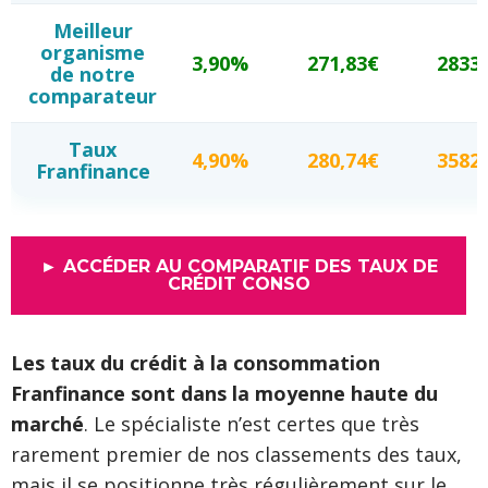
Meilleur
organisme
3,90%
271,83€
2833
de notre
comparateur
Taux
4,90%
280,74€
3582
Franfinance
► ACCÉDER AU COMPARATIF DES TAUX DE
CRÉDIT CONSO
Les taux du crédit à la consommation
Franfinance sont dans la moyenne haute du
marché
. Le spécialiste n’est certes que très
rarement premier de nos classements des taux,
mais il se positionne très régulièrement sur le