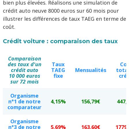
bien plus élevées. Réalisons une simulation de
crédit auto neuve 8000 euros sur 60 mois pour
illustrer les différences de taux TAEG en terme de
coût.
Crédit voiture : comparaison des taux
Comparaison
des taux d'un
Taux
Co
crédit auto
TAEG
Mensualités
tota
10 000 euros
fixe
créd
sur 72 mois
Organisme
n°1 de notre
4,15%
156,79€
447,
comparateur
Organisme
n°3 de notre
5,69%
163,60€
1779