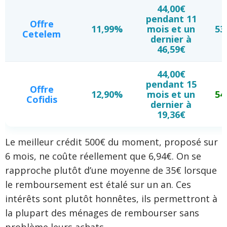
44,00€
pendant 11
Offre
11,99%
mois et un
53
Cetelem
dernier à
46,59€
44,00€
pendant 15
Offre
12,90%
mois et un
54
Cofidis
dernier à
19,36€
Le meilleur crédit 500€ du moment, proposé sur
6 mois, ne coûte réellement que 6,94€. On se
rapproche plutôt d’une moyenne de 35€ lorsque
le remboursement est étalé sur un an. Ces
intérêts sont plutôt honnêtes, ils permettront à
la plupart des ménages de rembourser sans