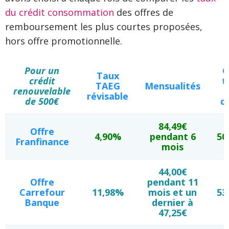
du crédit consommation
des offres de
remboursement les plus courtes proposées,
hors offre promotionnelle.
Pour un
C
Taux
crédit
t
TAEG
Mensualités
renouvelable
révisable
de 500€
c
84,49€
Offre
4,90%
pendant 6
50
Franfinance
mois
44,00€
Offre
pendant 11
Carrefour
11,98%
mois et un
53
Banque
dernier à
47,25€