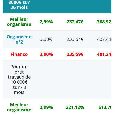
8000€ sur
crédit
36 mois
Meilleur
2,99%
232,47€
368,92€
organisme
Organisme
3,30%
233,54€
407,44€
n°2
Financo
3,90%
235,59€
481,24€
Pour un
prêt
travaux de
10 000€
sur 48
mois
Meilleur
2,99%
221,12%
613,76
organisme