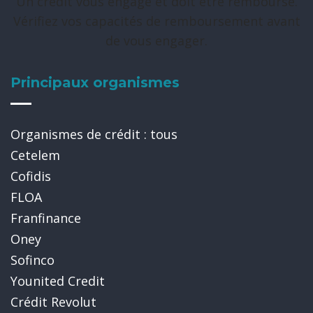
Un crédit vous engage et doit être remboursé.
Vérifiez vos capacités de remboursement avant
de vous engager.
Principaux organismes
Organismes de crédit : tous
Cetelem
Cofidis
FLOA
Franfinance
Oney
Sofinco
Younited Credit
Crédit Revolut