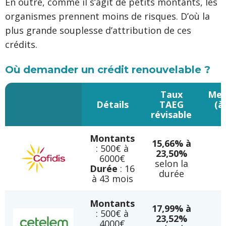
En outre, comme il s’agit de petits montants, les
organismes prennent moins de risques. D’où la
plus grande souplesse d’attribution de ces
crédits.
Où demander un crédit renouvelable ?
Taux
Men
Détails
TAEG
(à
révisable
Montants
15,66% à
: 500€ à
23,50%
6000€
selon la
Durée
: 16
durée
à 43 mois
Montants
17,99% à
: 500€ à
23,52%
4000€