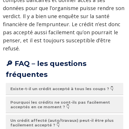
données pour que l’organisme puisse rendre son
verdict. Il y a bien une enquête sur la santé
financière de l’emprunteur. Le crédit n’est donc
pas accepté aussi facilement qu’on pourrait le
penser, et il est toujours susceptible d’être
refusé.
🔎 FAQ – les questions
fréquentes
Existe-t-il un crédit accepté à tous les coups ? 👇
Non, certains crédits sont plus facilement
Pourquoi les crédits ne sont-ils pas facilement
acceptés en ce moment ? 👇
accordés que d’autres, mais on ne peut jamais
être sûr de recevoir une réponse positive.
L’inflation a un impact sur le marché du crédit.
Un crédit affecté (auto/travaux) peut-il être plus
Inutile de passer des heures à chercher un
facilement accepté ? 👇
La hausse des
taux directeurs
de la Banque