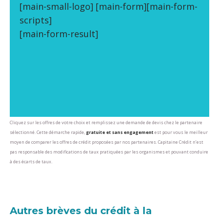
[main-small-logo] [main-form][main-form-
scripts]
[main-form-result]
Cliquez sur les offres de votre choix et remplissez une demande de devis chez le partenaire
sélectionné. Cette démarche rapide,
gratuite et sans engagement
est pour vous le meilleur
moyen de comparer les offres de crédit proposées par nos partenaires. Capitaine Crédit n’est
pas responsable des modifications de taux pratiquées par les organismes et pouvant conduire
à des écarts de taux.
Autres brèves du crédit à la